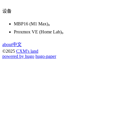
设备
MBP16 (M1 Max)。
Proxmox VE (Home Lab)。
about
中文
©2025
CXM's land
powered by hugo️️
️
hugo-paper